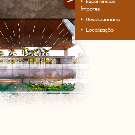
>
Experiências
Ímpares
Revolucionário
Localização