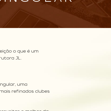
feição o que é um
rutora JL.
ngular, uma
mais refinados clubes