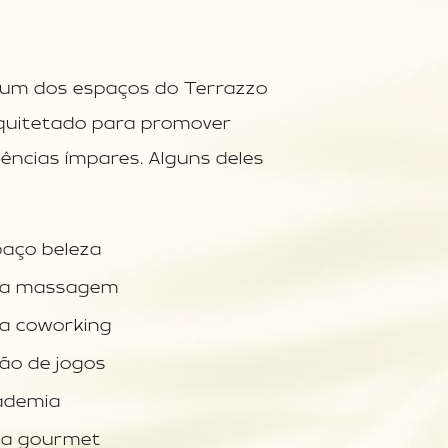
um dos espaços do Terrazzo
rquitetado para promover
iências ímpares. Alguns deles
paço beleza
la massagem
la coworking
ão de jogos
ademia
ea gourmet