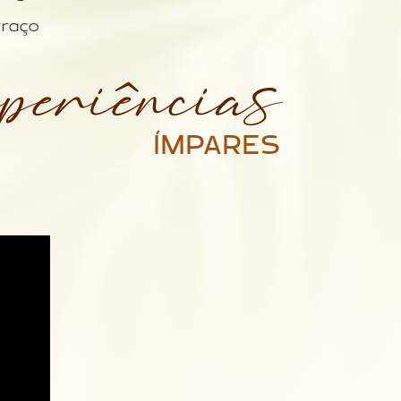
xperiências
rraço
ÍMPARES