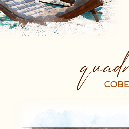
quadr
COB