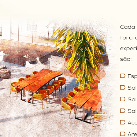
Cada 
foi a
exper
são:
Es
Sa
Sa
Sal
Ac
Ár