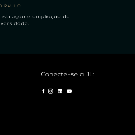
PARANÁ
O PAULO
Construção
nstrução e ampliação da
Shopping.
iversidade.
Conecte-se a JL: