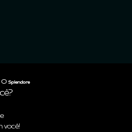
 o
Splendore
cê?
 e
 você!