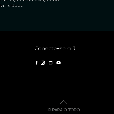
Universida
iversidade.
Conecte-se a JL:
IR PARA O TOPO