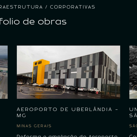
NFRAESTRUTURA / CORPORATIVAS
folio de obras
SAIBA MAIS
AEROPORTO DE UBERLÂNDIA -
U
MG
S
MINAS GERAIS
SÃ
Reforma e ampliação do Aeroporto
Co